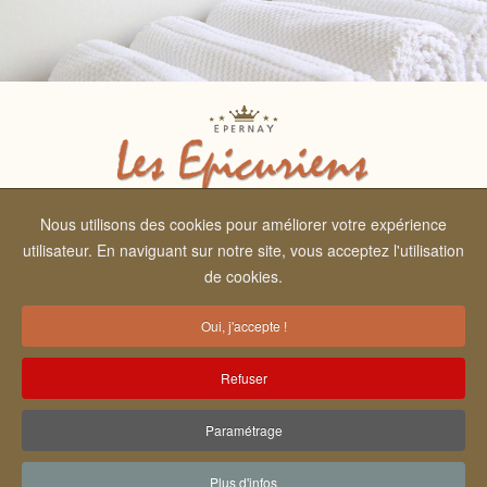
Nous utilisons des cookies pour améliorer votre expérience
utilisateur. En naviguant sur notre site, vous acceptez l'utilisation
Les Epicuriens - 9, rue Jean Thévenin - 51200 EPERNAY -
de cookies.
FRANCE
contact@les-epicuriens-epernay.com
Oui, j'accepte !
Refuser
ACCUEIL
INFORMATIONS LÉGALES
PLAN DU SITE
Paramétrage
PARTENAIRES
LE BLOG
CONTACT
Plus d'infos